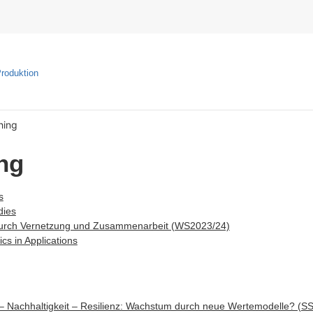
Produktion
hing
ng
s
dies
durch Vernetzung und Zusammenarbeit (WS2023/24)
ics in Applications
 – Nachhaltigkeit – Resilienz: Wachstum durch neue Wertemodelle? (S