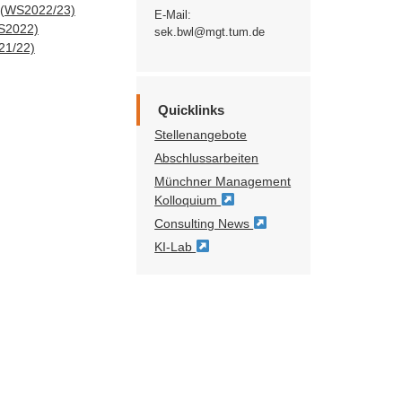
? (WS2022/23)
E-Mail:
SS2022)
sek.bwl@mgt.tum.de
21/22)
Quicklinks
Stellenangebote
Abschlussarbeiten
Münchner Management
Kolloquium
Consulting News
KI-Lab